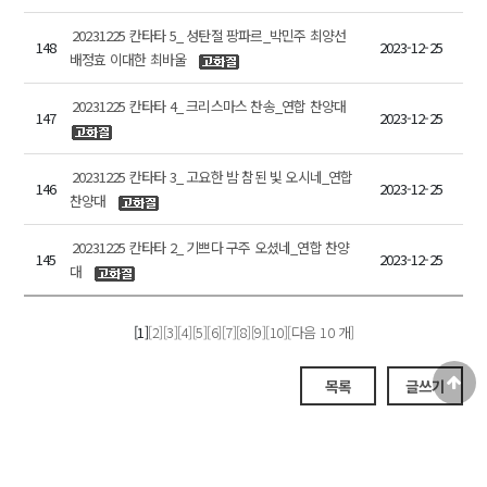
20231225 칸타타 5_ 성탄절 팡파르_박민주 최양선
148
2023-12-25
배정효 이대한 최바울
20231225 칸타타 4_ 크리스마스 찬송_연합 찬양대
147
2023-12-25
20231225 칸타타 3_ 고요한 밤 참된 빛 오시네_연합
146
2023-12-25
찬양대
20231225 칸타타 2_ 기쁘다 구주 오셨네_연합 찬양
145
2023-12-25
대
[1]
[2]
[3]
[4]
[5]
[6]
[7]
[8]
[9]
[10]
[다음 10 개]
목록
글쓰기