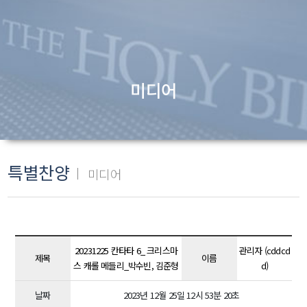
미디어
특별찬양
미디어
20231225 칸타타 6_ 크리스마
관리자 (cddcd
제목
이름
스 캐롤 메들리_박수빈, 김준형
d)
날짜
2023년 12월 25일 12시 53분 20초