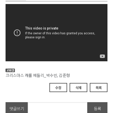
크리스마스 캐롤 메들리_박수빈, 김준형
수정
삭제
목록
댓글쓰기
등록