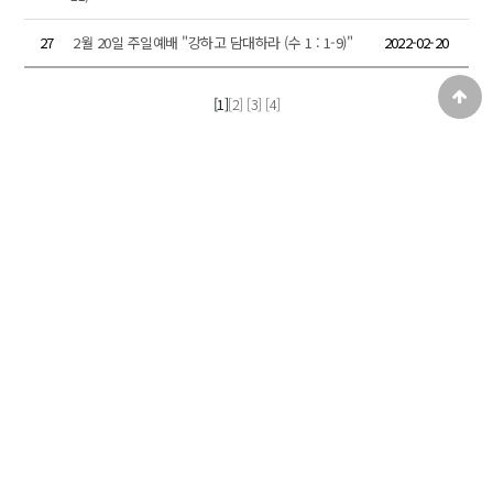
27
2월 20일 주일예배 "강하고 담대하라 (수 1 : 1-9)"
2022-02-20
[1]
[2]
[3]
[4]
목록
글쓰기
전주중앙교회
COPYRIGHT(C) 2020 . ALL RIGHTS RESERVED.
주소
[54999] 전북 전주시 완산구 전주객사4길 44-15(고사동)