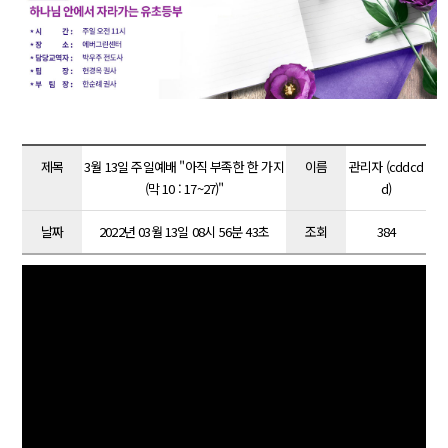
제목
3월 13일 주일예배 "아직 부족한 한 가지
이름
관리자 (cddcd
(막 10 : 17~27)"
d)
날짜
2022년 03월 13일 08시 56분 43초
조회
384